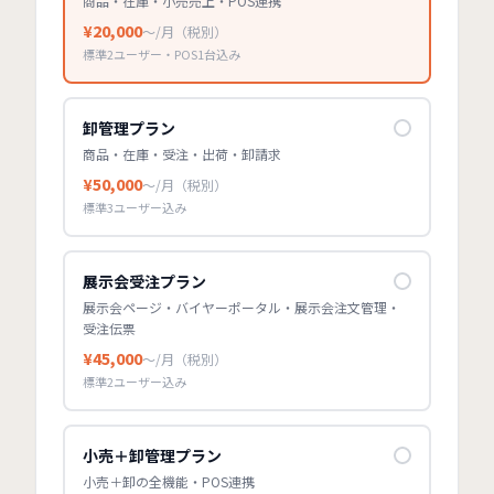
商品・在庫・小売売上・POS連携
¥
20,000
〜/月（税別）
標準
2
ユーザー
・POS1台
込み
卸管理プラン
商品・在庫・受注・出荷・卸請求
¥
50,000
〜/月（税別）
標準
3
ユーザー
込み
展示会受注プラン
展示会ページ・バイヤーポータル・展示会注文管理・
受注伝票
¥
45,000
〜/月（税別）
標準
2
ユーザー
込み
小売＋卸管理プラン
小売＋卸の全機能・POS連携