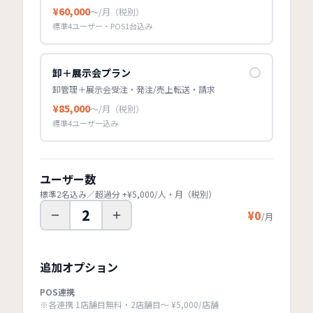
¥
60,000
〜/月（税別）
標準
4
ユーザー
・POS1台
込み
卸＋展示会プラン
卸管理＋展示会受注・発注/売上転送・請求
¥
85,000
〜/月（税別）
標準
4
ユーザー
込み
ユーザー数
標準
2
名込み／超過分 +¥5,000/人・月（税別）
2
¥0
/月
追加オプション
POS連携
※各連携 1店舗目無料・2店舗目〜 ¥5,000/店舗