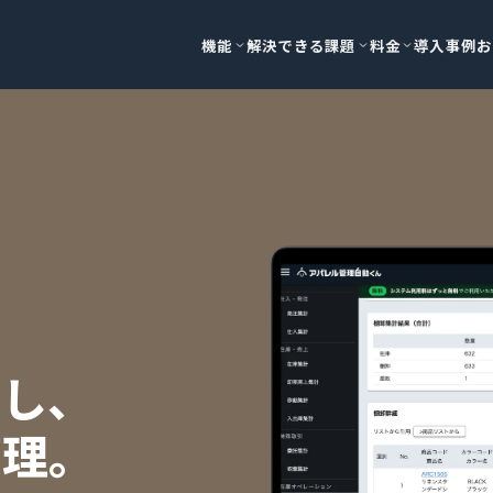
機能
解決できる課題
料金
導入事例
お
を
握し、
管理。