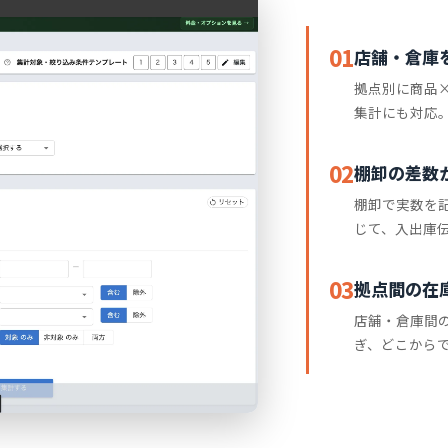
01
店舗・倉庫
拠点別に商品
集計にも対応
02
棚卸の差数
棚卸で実数を
じて、入出庫
03
拠点間の在
店舗・倉庫間
ぎ、どこから