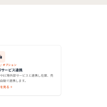
 / オプション
部サービス連携
SやEC等外部サービスと連携し在庫、売
を自動で連携します。
細を見る