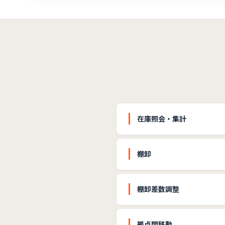
在庫照会・集計
棚卸
棚卸差数調整
拠点間移動